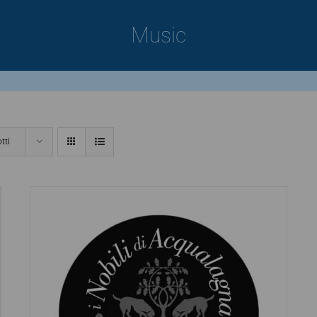
Music
tti