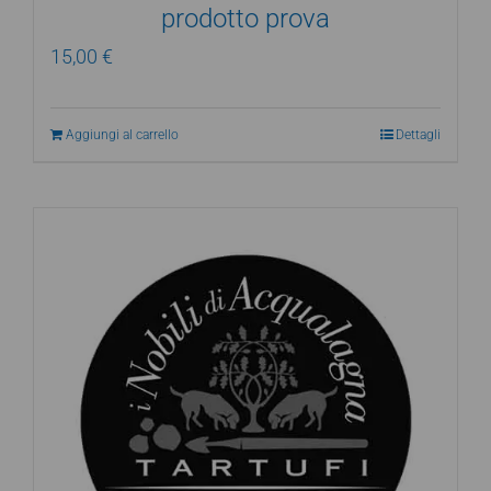
prodotto prova
15,00
€
Aggiungi al carrello
Dettagli