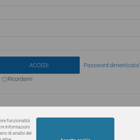
ACCEDI
Password dimenticata
Ricordami
nire funzionalità
ltre informazioni
ano di analisi dei
 altre