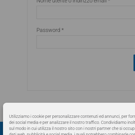
Richiesto
Nome utente o indirizzo email
*
Richiesto
Password
*
Utilizziamo i cookie per personalizzare contenuti ed annunci, per for
dei social media e per analizzare il nostro traffico. Condividiamo ino
sul modo in cui utilizza il nostro sito con i nostri partner che si occup
dati web, pubblicità e social media, i quali potrebbero combinarle con