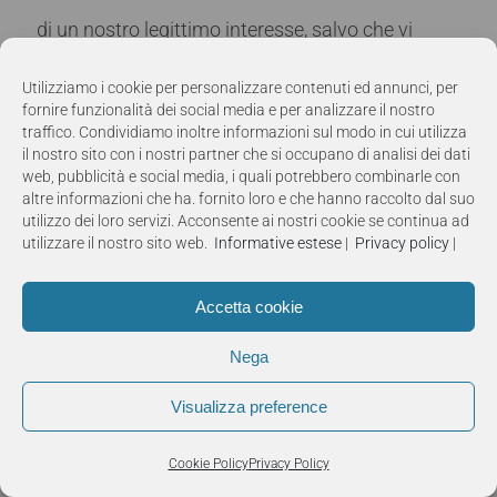
di un nostro legittimo interesse, salvo che vi
siano nostri motivi legittimi per procedere al
Utilizziamo i cookie per personalizzare contenuti ed annunci, per
trattamento che prevalgano sui suoi, per
fornire funzionalità dei social media e per analizzare il nostro
traffico. Condividiamo inoltre informazioni sul modo in cui utilizza
esempio per l’esercizio o la nostra difesa in sede
il nostro sito con i nostri partner che si occupano di analisi dei dati
web, pubblicità e social media, i quali potrebbero combinarle con
giudiziaria; la sua opposizione prevarrà sempre e
altre informazioni che ha. fornito loro e che hanno raccolto dal suo
comunque sul nostro interesse legittimo a
utilizzo dei loro servizi. Acconsente ai nostri cookie se continua ad
utilizzare il nostro sito web.
Informative estese
|
Privacy policy
|
trattare i suoi dati per finalità di marketing;
Accetta cookie
–
Diritto di non essere sottoposto a decisioni
automatizzate, compresa la profilazione
:
Nega
l’interessato ha il diritto di non essere sottoposto
Visualizza preference
a una decisione basata unicamente sul
trattamento automatizzato, compresa la
Cookie Policy
Privacy Policy