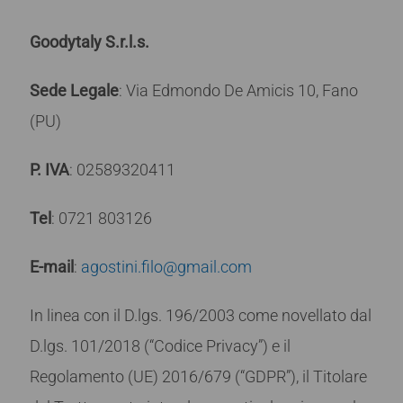
Goodytaly S.r.l.s.
Sede Legale
: Via Edmondo De Amicis 10, Fano
(PU)
P. IVA
: 02589320411
Tel
: 0721 803126
E-mail
:
agostini.filo@gmail.com
I
n linea con il D.lgs. 196/2003 come novellato dal
D.lgs. 101/2018 (“Codice Privacy”) e il
Regolamento (UE) 2016/679 (“GDPR”), il Titolare