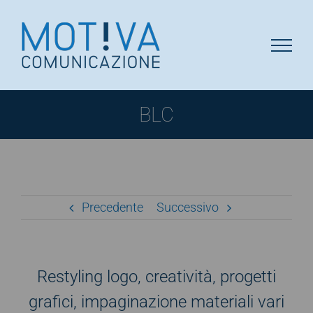
Salta
al
contenuto
BLC
Precedente
Successivo
Restyling logo, creatività, progetti
grafici, impaginazione materiali vari