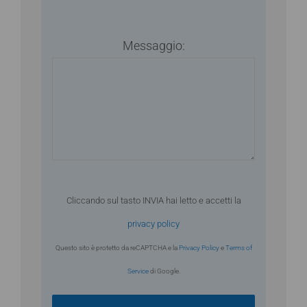
Messaggio:
Cliccando sul tasto INVIA hai letto e accetti la
privacy policy
Questo sito è protetto da reCAPTCHA e la
Privacy Policy
e
Terms of
Service
di Google.