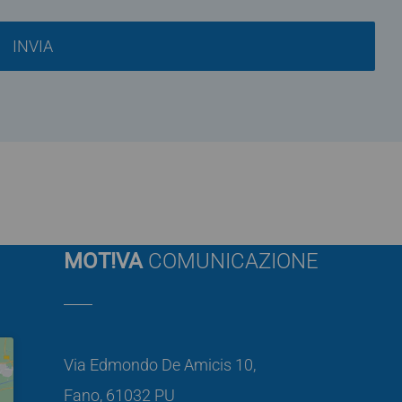
MOT!VA
COMUNICAZIONE
Via Edmondo De Amicis 10,
Fano, 61032 PU