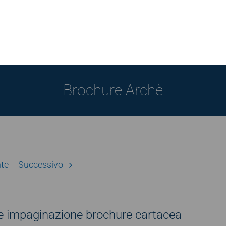
Brochure Archè
te
Successivo
o e impaginazione brochure cartacea