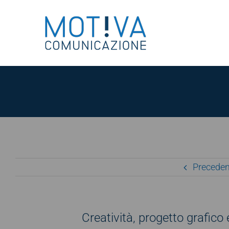
Salta
al
contenuto
Preceden
Creatività, progetto grafic