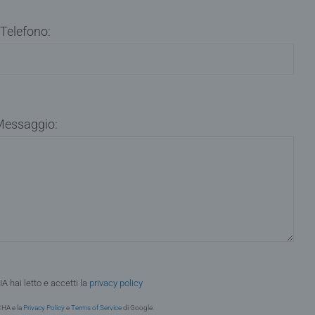
Telefono:
essaggio:
A hai letto e accetti la
privacy policy
CHA e la
Privacy Policy
e
Terms of Service
di Google.