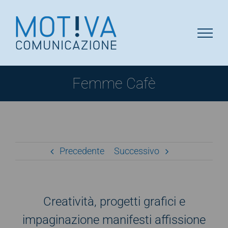
Salta
al
contenuto
Femme Cafè
Precedente
Successivo
Creatività, progetti grafici e
impaginazione manifesti affissione