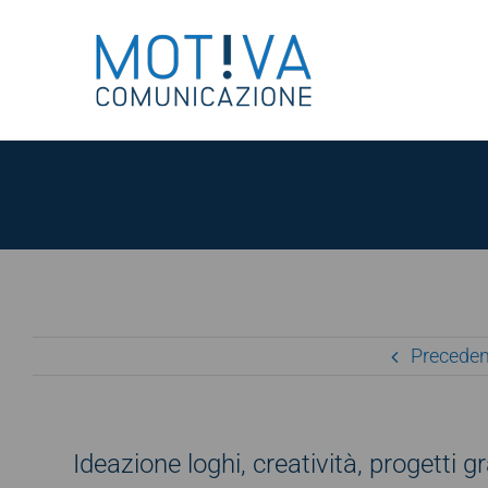
Salta
al
contenuto
Preceden
Ideazione loghi, creatività, progetti