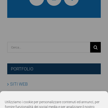
Cerca
per:
PORTFOLIO
SITI WEB
E-COMMERCE
Utilizziamo i cookie per personalizzare contenuti ed annunci, per
fornire funzionalità dei social media e per analizzare il nostro