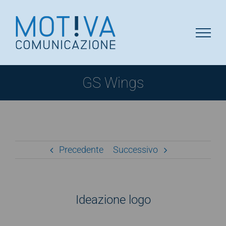
Salta
al
contenuto
GS Wings
Precedente
Successivo
Ideazione logo