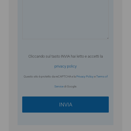
Cliccando sul tasto INVIA hai letto e accetti la
privacy policy
Questo sito è protetto da reCAPTCHA e la
Privacy Policy
e
Terms of
Service
di Google.