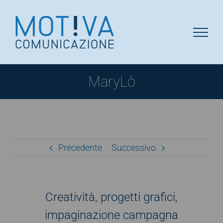
Salta
al
contenuto
MaryLò
Precedente
Successivo
Creatività, progetti grafici,
impaginazione campagna