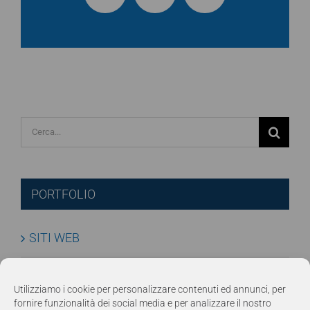
Cerca
per:
PORTFOLIO
SITI WEB
E-COMMERCE
Utilizziamo i cookie per personalizzare contenuti ed annunci, per
fornire funzionalità dei social media e per analizzare il nostro