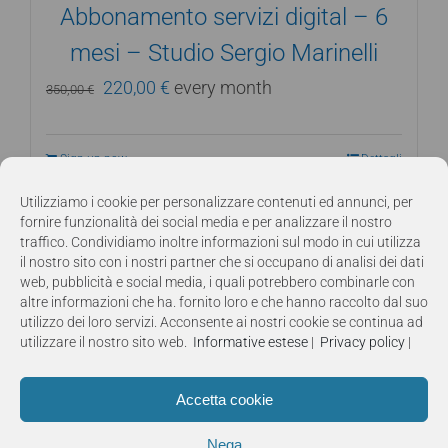
Abbonamento servizi digital – 6
mesi – Studio Sergio Marinelli
Il
Il
220,00
€
every month
350,00
€
prezzo
prezzo
originale
attuale
Sign up now
Dettagli
era:
è:
Utilizziamo i cookie per personalizzare contenuti ed annunci, per
350,00 €.
220,00 €.
fornire funzionalità dei social media e per analizzare il nostro
traffico. Condividiamo inoltre informazioni sul modo in cui utilizza
il nostro sito con i nostri partner che si occupano di analisi dei dati
web, pubblicità e social media, i quali potrebbero combinarle con
altre informazioni che ha. fornito loro e che hanno raccolto dal suo
utilizzo dei loro servizi. Acconsente ai nostri cookie se continua ad
utilizzare il nostro sito web.
Informative estese
|
Privacy policy
|
Accetta cookie
Nega