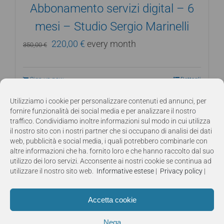
Abbonamento servizi digital – 6
mesi – Studio Sergio Marinelli
Il
Il
220,00
€
every month
350,00
€
prezzo
prezzo
originale
attuale
Sign up now
Dettagli
era:
è:
Utilizziamo i cookie per personalizzare contenuti ed annunci, per
350,00 €.
220,00 €.
fornire funzionalità dei social media e per analizzare il nostro
traffico. Condividiamo inoltre informazioni sul modo in cui utilizza
il nostro sito con i nostri partner che si occupano di analisi dei dati
web, pubblicità e social media, i quali potrebbero combinarle con
altre informazioni che ha. fornito loro e che hanno raccolto dal suo
utilizzo dei loro servizi. Acconsente ai nostri cookie se continua ad
utilizzare il nostro sito web.
Informative estese
|
Privacy policy
|
Accetta cookie
Nega